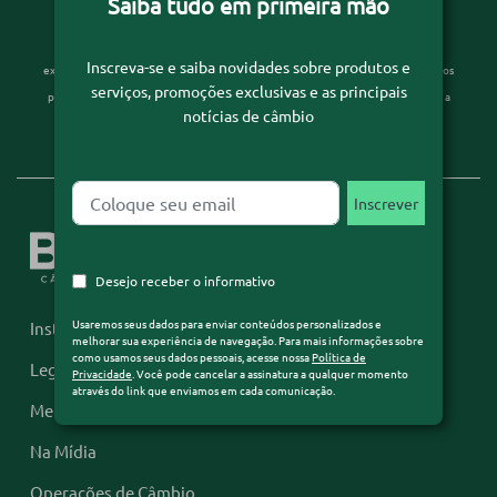
Saiba tudo em primeira mão
Usaremos seus dados para enviar conteúdos personalizados e melhorar sua
Inscreva-se e saiba novidades sobre produtos e
experiência de navegação. Para mais informações sobre como usamos seus dados
serviços, promoções exclusivas e as principais
pessoais, acesse nossa
Política de Privacidade
. Você pode cancelar a assinatura a
notícias de câmbio
qualquer momento através do link que enviamos em cada comunicação.
Desejo receber o informativo
Usaremos seus dados para enviar conteúdos personalizados e
Institucional
melhorar sua experiência de navegação. Para mais informações sobre
como usamos seus dados pessoais, acesse nossa
Política de
Legislação
Privacidade
. Você pode cancelar a assinatura a qualquer momento
através do link que enviamos em cada comunicação.
Mercado Financeiro
Na Mídia
Operações de Câmbio