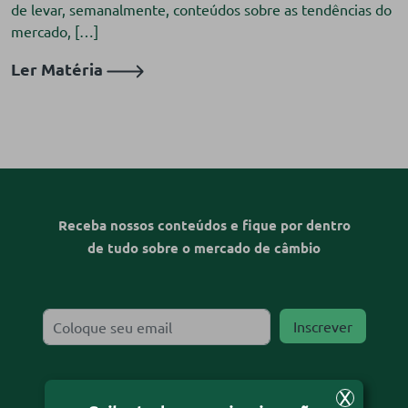
de levar, semanalmente, conteúdos sobre as tendências do
mercado, […]
Ler Matéria
Receba nossos conteúdos e fique por dentro
de tudo sobre o mercado de câmbio
X
Desejo receber o informativo