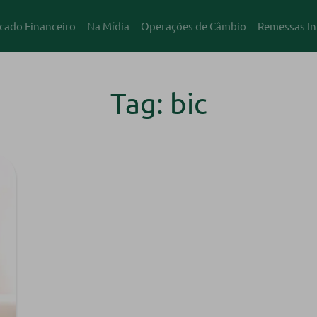
cado Financeiro
Na Mídia
Operações de Câmbio
Remessas In
Tag: bic