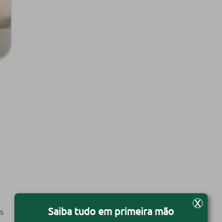
X
Saiba tudo em primeira mão
s