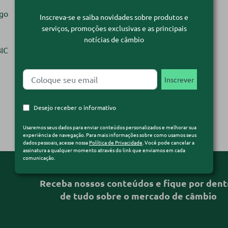
igo
Inscreva-se e saiba novidades sobre produtos e
serviços, promoções exclusivas e as principais
notícias de câmbio
BIC
Desejo receber o informativo
Usaremos seus dados para enviar conteúdos personalizados e melhorar sua
experiência de navegação. Para mais informações sobre como usamos seus
dados pessoais, acesse nossa
Política de Privacidade
. Você pode cancelar a
assinatura a qualquer momento através do link que enviamos em cada
comunicação.
Receba nossos conteúdos e fique por dent
de tudo sobre o mercado de câmbio