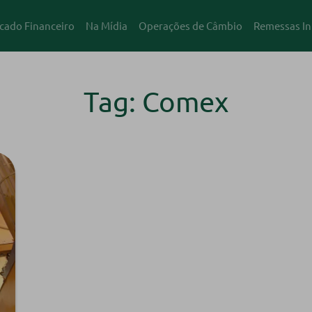
cado Financeiro
Na Mídia
Operações de Câmbio
Remessas In
Tag: Comex