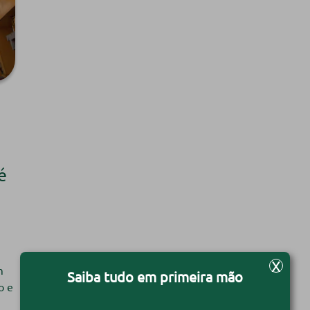
é
X
m
Saiba tudo em primeira mão
o e