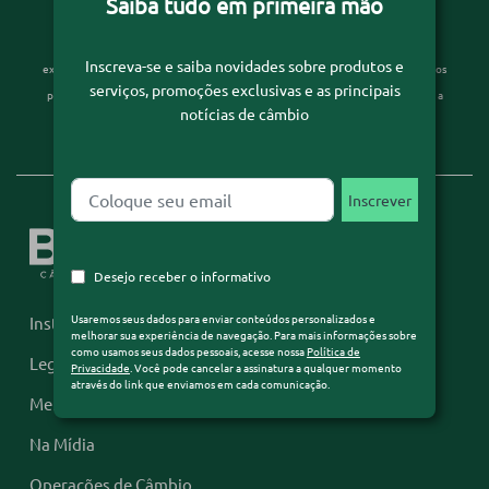
Saiba tudo em primeira mão
Usaremos seus dados para enviar conteúdos personalizados e melhorar sua
Inscreva-se e saiba novidades sobre produtos e
experiência de navegação. Para mais informações sobre como usamos seus dados
serviços, promoções exclusivas e as principais
pessoais, acesse nossa
Política de Privacidade
. Você pode cancelar a assinatura a
notícias de câmbio
qualquer momento através do link que enviamos em cada comunicação.
Desejo receber o informativo
Usaremos seus dados para enviar conteúdos personalizados e
Institucional
melhorar sua experiência de navegação. Para mais informações sobre
como usamos seus dados pessoais, acesse nossa
Política de
Legislação
Privacidade
. Você pode cancelar a assinatura a qualquer momento
através do link que enviamos em cada comunicação.
Mercado Financeiro
Na Mídia
Operações de Câmbio