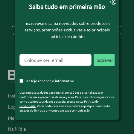
X
Saiba tudo em primeira mão
Desejo receber o informativo
Usaremos seus dados para enviar conteúdos personalizados e melhorar sua
Inscreva-se e saiba novidades sobre produtos e
experiência de navegação. Para mais informações sobre como usamos seus dados
serviços, promoções exclusivas e as principais
pessoais, acesse nossa
Política de Privacidade
. Você pode cancelar a assinatura a
notícias de câmbio
qualquer momento através do link que enviamos em cada comunicação.
Desejo receber o informativo
Usaremos seus dados para enviar conteúdos personalizados e
Institucional
melhorar sua experiência de navegação. Para mais informações sobre
como usamos seus dados pessoais, acesse nossa
Política de
Privacidade
. Você pode cancelar a assinatura a qualquer momento
Legislação
através do link que enviamos em cada comunicação.
Mercado Financeiro
Na Mídia