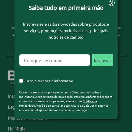
X
Saiba tudo em primeira mão
Desejo receber o informativo
Usaremos seus dados para enviar conteúdos personalizados e melhorar sua
Inscreva-se e saiba novidades sobre produtos e
experiência de navegação. Para mais informações sobre como usamos seus dados
serviços, promoções exclusivas e as principais
pessoais, acesse nossa
Política de Privacidade
. Você pode cancelar a assinatura a
notícias de câmbio
qualquer momento através do link que enviamos em cada comunicação.
Desejo receber o informativo
Usaremos seus dados para enviar conteúdos personalizados e
Institucional
melhorar sua experiência de navegação. Para mais informações sobre
como usamos seus dados pessoais, acesse nossa
Política de
Privacidade
. Você pode cancelar a assinatura a qualquer momento
Legislação
através do link que enviamos em cada comunicação.
Mercado Financeiro
Na Mídia