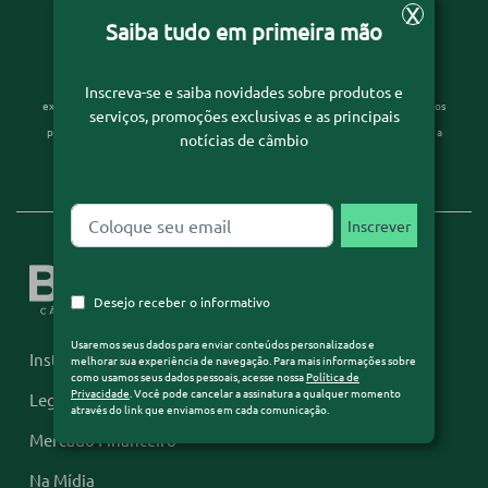
X
Saiba tudo em primeira mão
Desejo receber o informativo
Usaremos seus dados para enviar conteúdos personalizados e melhorar sua
Inscreva-se e saiba novidades sobre produtos e
experiência de navegação. Para mais informações sobre como usamos seus dados
serviços, promoções exclusivas e as principais
pessoais, acesse nossa
Política de Privacidade
. Você pode cancelar a assinatura a
notícias de câmbio
qualquer momento através do link que enviamos em cada comunicação.
Desejo receber o informativo
Usaremos seus dados para enviar conteúdos personalizados e
Institucional
melhorar sua experiência de navegação. Para mais informações sobre
como usamos seus dados pessoais, acesse nossa
Política de
Privacidade
. Você pode cancelar a assinatura a qualquer momento
Legislação
através do link que enviamos em cada comunicação.
Mercado Financeiro
Na Mídia