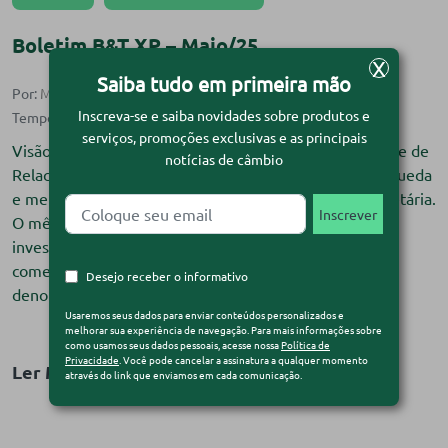
Boletim B&T XP – Maio/25
X
Saiba tudo em primeira mão
Por:
Monise Souza
| 6 de maio de 2025
Inscreva-se e saiba novidades sobre produtos e
serviços, promoções exclusivas e as principais
Visão do especialista Com Bruno Nascimento – Gerente de
notícias de câmbio
Relacionamento B&T XP Abril termina com dólar em queda
e mercados atentos à guerra comercial e política monetária.
O mês de abril começou com apreensão entre os
investidores, diante da implementação de tarifas
comerciais recíprocas pelos Estados Unidos — ação
Desejo receber o informativo
denominada pelo presidente Donald Trump como […]
Usaremos seus dados para enviar conteúdos personalizados e
melhorar sua experiência de navegação. Para mais informações sobre
como usamos seus dados pessoais, acesse nossa
Política de
Privacidade
. Você pode cancelar a assinatura a qualquer momento
Ler Matéria
através do link que enviamos em cada comunicação.