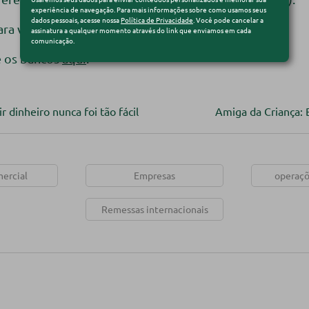
experiência de navegação. Para mais informações sobre como usamos seus
dados pessoais, acesse nossa
Política de Privacidade
. Você pode cancelar a
ara você.
assinatura a qualquer momento através do link que enviamos em cada
comunicação.
e os bancos
aqui
.
inheiro nunca foi tão fácil
Amiga da Criança:
ercial
Empresas
operaçõ
Remessas internacionais