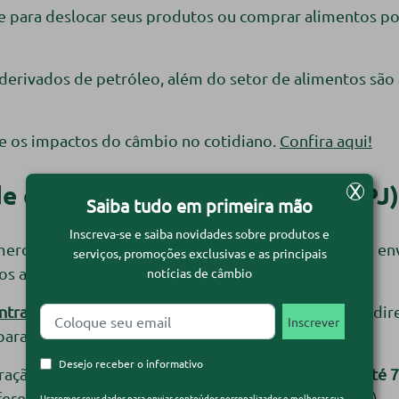
e para deslocar seus produtos ou comprar alimentos po
 derivados de petróleo, além do setor de alimentos são
re os impactos do câmbio no cotidiano.
Confira aqui!
 câmbio para pessoa jurídica (PJ)
X
Saiba tudo em primeira mão
Inscreva-se e saiba novidades sobre produtos e
 mercado e
já atendeu mais de 12 mil empresas
. Aqui, e
serviços, promoções exclusivas e as principais
 atendimento especializado com consultoria.
notícias de câmbio
ntrar em contato
com a nossa equipe. Assim, você é dir
ra questões cambiais e tributárias.
Desejo receber o informativo
eração é feita no mesmo dia com
uma economia de até 7
ferença entre o preço de venda e compra do câmbio).
Usaremos seus dados para enviar conteúdos personalizados e melhorar sua