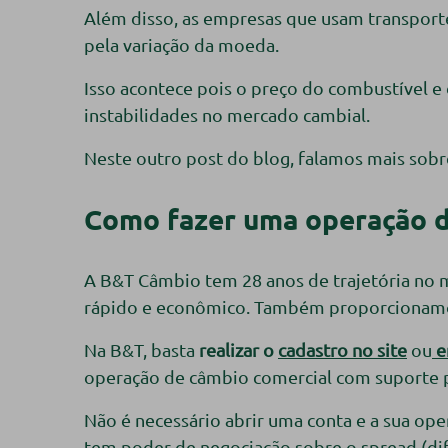
Além disso, as empresas que usam transport
pela variação da moeda.
Isso acontece pois o preço do combustível e
instabilidades no mercado cambial.
Neste outro post do blog, falamos mais sob
Como fazer uma operação de
A B&T Câmbio tem 28 anos de trajetória no
rápido e econômico. Também proporcionamos
Na B&T, basta
realizar o
cadastro no site
ou
e
operação de câmbio comercial com suporte pa
Não é necessário abrir uma conta e a sua op
tem poder de negociação sobre o spread (di