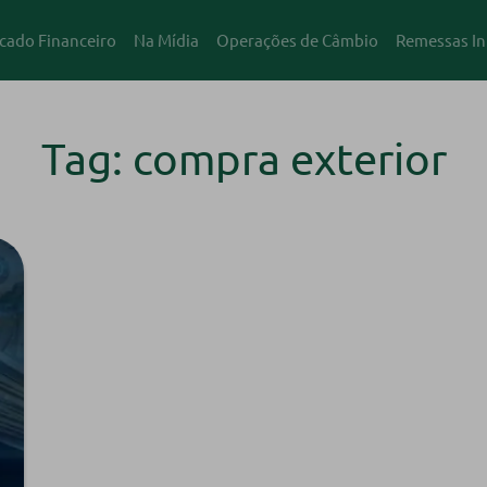
cado Financeiro
Na Mídia
Operações de Câmbio
Remessas In
Tag: compra exterior