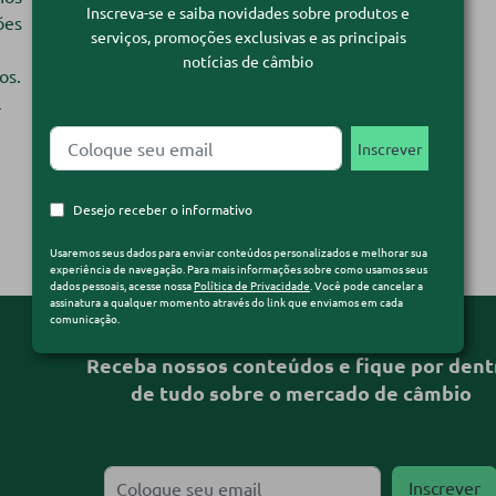
Inscreva-se e saiba novidades sobre produtos e
ões
serviços, promoções exclusivas e as principais
notícias de câmbio
os.
l
Desejo receber o informativo
Usaremos seus dados para enviar conteúdos personalizados e melhorar sua
experiência de navegação. Para mais informações sobre como usamos seus
dados pessoais, acesse nossa
Política de Privacidade
. Você pode cancelar a
assinatura a qualquer momento através do link que enviamos em cada
comunicação.
Receba nossos conteúdos e fique por dent
de tudo sobre o mercado de câmbio