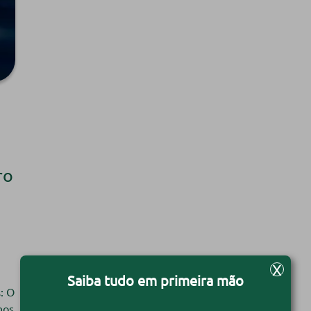
ro
X
Saiba tudo em primeira mão
: O
nos