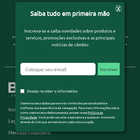
X
Saiba tudo em primeira mão
Desejo receber o informativo
Usaremos seus dados para enviar conteúdos personalizados e melhorar sua
Inscreva-se e saiba novidades sobre produtos e
experiência de navegação. Para mais informações sobre como usamos seus dados
serviços, promoções exclusivas e as principais
pessoais, acesse nossa
Política de Privacidade
. Você pode cancelar a assinatura a
notícias de câmbio
qualquer momento através do link que enviamos em cada comunicação.
Desejo receber o informativo
Usaremos seus dados para enviar conteúdos personalizados e
melhorar sua experiência de navegação. Para mais informações sobre
Institucional
como usamos seus dados pessoais, acesse nossa
Política de
Privacidade
. Você pode cancelar a assinatura a qualquer momento
Legislação
através do link que enviamos em cada comunicação.
Mercado Financeiro