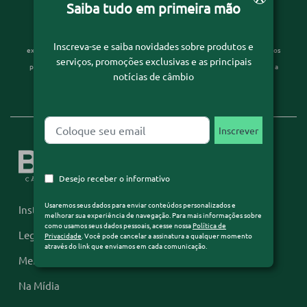
Desejo receber o informativo
Saiba tudo em primeira mão
Usaremos seus dados para enviar conteúdos personalizados e melhorar sua
Inscreva-se e saiba novidades sobre produtos e
experiência de navegação. Para mais informações sobre como usamos seus dados
serviços, promoções exclusivas e as principais
pessoais, acesse nossa
Política de Privacidade
. Você pode cancelar a assinatura a
notícias de câmbio
qualquer momento através do link que enviamos em cada comunicação.
Desejo receber o informativo
Usaremos seus dados para enviar conteúdos personalizados e
Institucional
melhorar sua experiência de navegação. Para mais informações sobre
como usamos seus dados pessoais, acesse nossa
Política de
Legislação
Privacidade
. Você pode cancelar a assinatura a qualquer momento
através do link que enviamos em cada comunicação.
Mercado Financeiro
Na Mídia