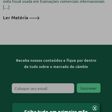
nota fiscal usada em transações comerciais internacionais
[…]
Ler Matéria
Receba nossos conteúdos e fique por dentro
de tudo sobre o mercado de câmbio
X
Desejo receber o informativo
Saiba tudo em primeira mão