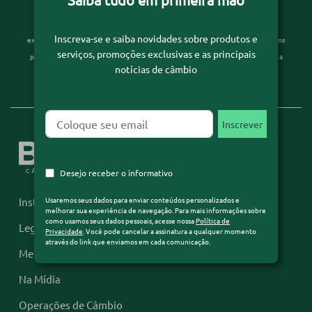
Usaremos seus dados para enviar conteúdos personalizados e melhorar sua
Inscreva-se e saiba novidades sobre produtos e
experiência de navegação. Para mais informações sobre como usamos seus dados
serviços, promoções exclusivas e as principais
pessoais, acesse nossa
Política de Privacidade
. Você pode cancelar a assinatura a
notícias de câmbio
qualquer momento através do link que enviamos em cada comunicação.
Desejo receber o informativo
Usaremos seus dados para enviar conteúdos personalizados e
Institucional
melhorar sua experiência de navegação. Para mais informações sobre
como usamos seus dados pessoais, acesse nossa
Política de
Legislação
Privacidade
. Você pode cancelar a assinatura a qualquer momento
através do link que enviamos em cada comunicação.
Mercado Financeiro
Na Mídia
Operações de Câmbio