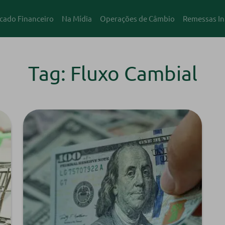
cado Financeiro
Na Mídia
Operações de Câmbio
Remessas In
Tag: Fluxo Cambial