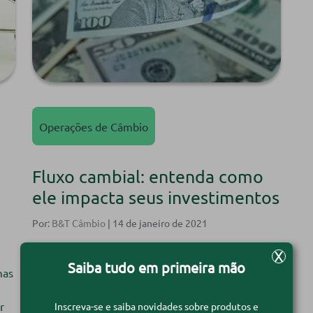
Operações de Câmbio
Fluxo cambial: entenda como
ele impacta seus investimentos
Por:
B&T Câmbio
| 14 de janeiro de 2021
X
Um dos fatores econômicos mais importantes
Saiba tudo em primeira mão
mas
quando falamos de exportação e importação é o
fluxo cambial. O fluxo cambial pode ser definido
r
como o saldo das operações da balança comercial
Inscreva-se e saiba novidades sobre produtos e