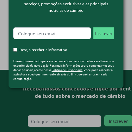
serviços, promoções exclusivas e as principais
de um determinado país, mostrando os números
notícias de câmbio
de saída e entrada de capital no território. Ele é
divulgado semanalmente pelo Banco Central e
pode ser […]
Ler Matéria
Desejo receber o informativo
Usaremos seus dados para enviar conteúdos personalizados e melhorar sua
experiência de navegação. Para mais informações sobre como usamos seus
dados pessoais, acesse nossa
Política de Privacidade
. Você pode cancelar a
assinatura a qualquer momento através do link que enviamos em cada
comunicação.
Receba nossos conteúdos e fique por dent
de tudo sobre o mercado de câmbio