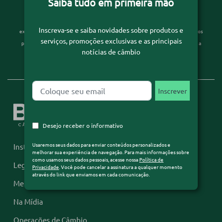
Saiba tudo em primeira mão
Usaremos seus dados para enviar conteúdos personalizados e melhorar sua
Inscreva-se e saiba novidades sobre produtos e
experiência de navegação. Para mais informações sobre como usamos seus dados
serviços, promoções exclusivas e as principais
pessoais, acesse nossa
Política de Privacidade
. Você pode cancelar a assinatura a
notícias de câmbio
qualquer momento através do link que enviamos em cada comunicação.
Desejo receber o informativo
Usaremos seus dados para enviar conteúdos personalizados e
Institucional
melhorar sua experiência de navegação. Para mais informações sobre
como usamos seus dados pessoais, acesse nossa
Política de
Legislação
Privacidade
. Você pode cancelar a assinatura a qualquer momento
através do link que enviamos em cada comunicação.
Mercado Financeiro
Na Mídia
Operações de Câmbio