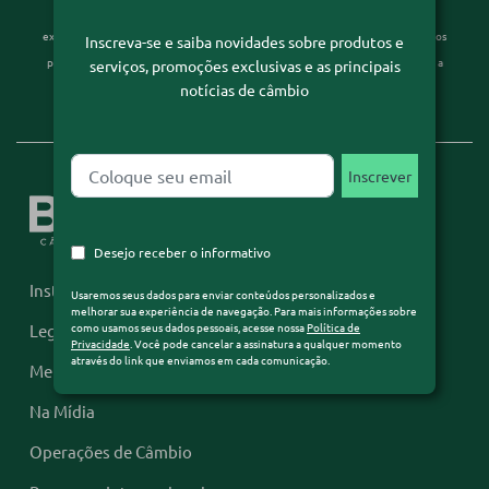
Usaremos seus dados para enviar conteúdos personalizados e melhorar sua
experiência de navegação. Para mais informações sobre como usamos seus dados
Inscreva-se e saiba novidades sobre produtos e
pessoais, acesse nossa
Política de Privacidade
. Você pode cancelar a assinatura a
serviços, promoções exclusivas e as principais
notícias de câmbio
qualquer momento através do link que enviamos em cada comunicação.
Desejo receber o informativo
Institucional
Usaremos seus dados para enviar conteúdos personalizados e
melhorar sua experiência de navegação. Para mais informações sobre
como usamos seus dados pessoais, acesse nossa
Política de
Legislação
Privacidade
. Você pode cancelar a assinatura a qualquer momento
através do link que enviamos em cada comunicação.
Mercado Financeiro
Na Mídia
Operações de Câmbio