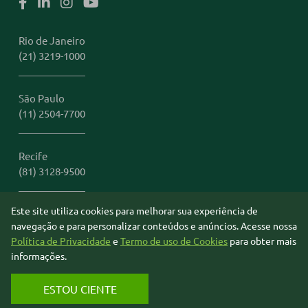
Rio de Janeiro
(21) 3219-1000
São Paulo
(11) 2504-7700
Recife
(81) 3128-9500
Este site utiliza cookies para melhorar sua experiência de
Miami
navegação e para personalizar conteúdos e anúncios. Acesse nossa
1 (305) 306-2401
Política de Privacidade
e
Termo de uso de Cookies
para obter mais
informações.
© 2026 B&T Câmbio. Todos os direitos reservados.
ESTOU CIENTE