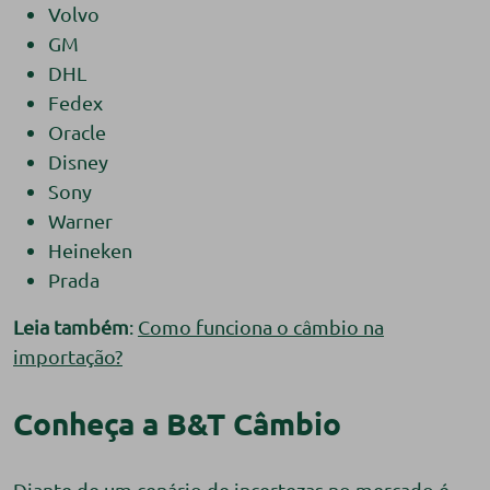
Volvo
GM
DHL
Fedex
Oracle
Disney
Sony
Warner
Heineken
Prada
Leia também
:
Como funciona o câmbio na
importação?
Conheça a B&T Câmbio
Diante de um cenário de incertezas no mercado é