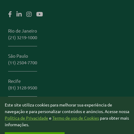
Rio de Janeiro
(21) 3219-1000
São Paulo
(11) 2504-7700
Recife
(81) 3128-9500
Este site utiliza cookies para melhorar sua experiência de
Miami
navegação e para personalizar conteúdos e anúncios. Acesse nossa
1 (305) 306-2401
Política de Privacidade
e
Termo de uso de Cookies
para obter mais
informações.
© 2026 B&T Câmbio. Todos os direitos reservados.