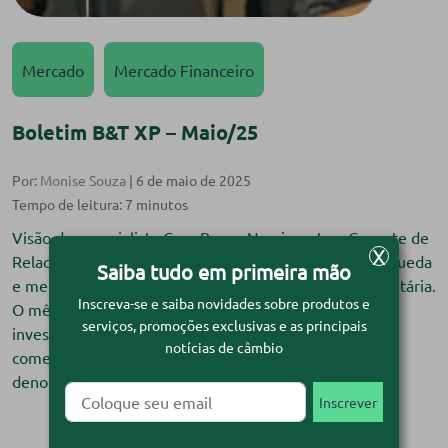
Mercado
Mercado Financeiro
Boletim B&T XP – Maio/25
Por:
Monise Souza
| 6 de maio de 2025
Visão do especialista Com Bruno Nascimento – Gerente de
X
Relacionamento B&T XP Abril termina com dólar em queda
Saiba tudo em primeira mão
e mercados atentos à guerra comercial e política monetária.
Inscreva-se e saiba novidades sobre produtos e
O mês de abril começou com apreensão entre os
serviços, promoções exclusivas e as principais
investidores, diante da implementação de tarifas
notícias de câmbio
comerciais recíprocas pelos Estados Unidos — ação
denominada pelo presidente Donald Trump como […]