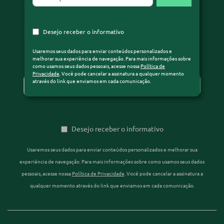
Receba nossos conteúdos e fique por dentro
Desejo receber o informativo
de tudo sobre o mercado de câmbio
Usaremos seus dados para enviar conteúdos personalizados e
melhorar sua experiência de navegação. Para mais informações sobre
como usamos seus dados pessoais, acesse nossa
Política de
Privacidade
. Você pode cancelar a assinatura a qualquer momento
através do link que enviamos em cada comunicação.
Desejo receber o informativo
Usaremos seus dados para enviar conteúdos personalizados e melhorar sua
experiência de navegação. Para mais informações sobre como usamos seus dados
pessoais, acesse nossa
Política de Privacidade
. Você pode cancelar a assinatura a
qualquer momento através do link que enviamos em cada comunicação.