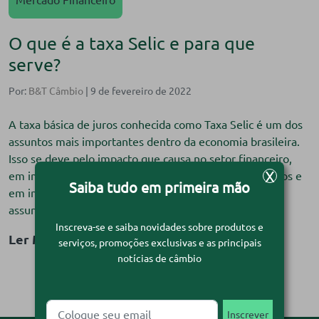
O que é a taxa Selic e para que
serve?
Por:
B&T Câmbio
| 9 de fevereiro de 2022
A taxa básica de juros conhecida como Taxa Selic é um dos
assuntos mais importantes dentro da economia brasileira.
Isso se deve pelo impacto que causa no setor financeiro,
X
em importações e exportações, nos preços de alimentos e
Saiba tudo em primeira mão
em investimentos. A Selic tem grande influência nos
assuntos que regem a economia. Mas o que é […]
Inscreva-se e saiba novidades sobre produtos e
Ler Matéria
serviços, promoções exclusivas e as principais
notícias de câmbio