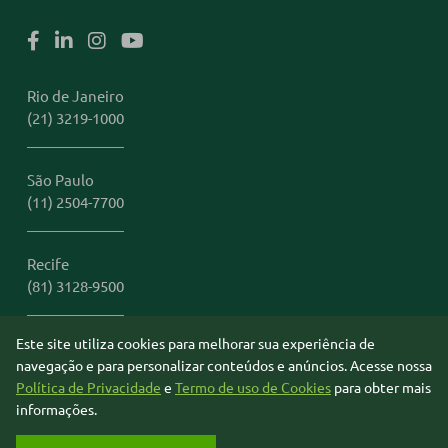
Rio de Janeiro
(21) 3219-1000
São Paulo
(11) 2504-7700
Recife
(81) 3128-9500
Este site utiliza cookies para melhorar sua experiência de
Miami
navegação e para personalizar conteúdos e anúncios. Acesse nossa
1 (305) 306-2401
Política de Privacidade
e
Termo de uso de Cookies
para obter mais
informações.
© 2026 B&T Câmbio. Todos os direitos reservados.