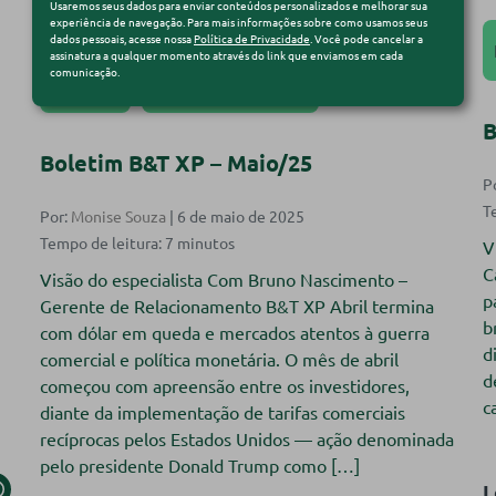
Usaremos seus dados para enviar conteúdos personalizados e melhorar sua
experiência de navegação. Para mais informações sobre como usamos seus
dados pessoais, acesse nossa
Política de Privacidade
. Você pode cancelar a
assinatura a qualquer momento através do link que enviamos em cada
comunicação.
Mercado
Mercado Financeiro
B
Boletim B&T XP – Maio/25
P
Por:
Monise Souza
| 6 de maio de 2025
V
C
Visão do especialista Com Bruno Nascimento –
p
Gerente de Relacionamento B&T XP Abril termina
b
com dólar em queda e mercados atentos à guerra
d
comercial e política monetária. O mês de abril
d
começou com apreensão entre os investidores,
c
diante da implementação de tarifas comerciais
recíprocas pelos Estados Unidos — ação denominada
pelo presidente Donald Trump como […]
L