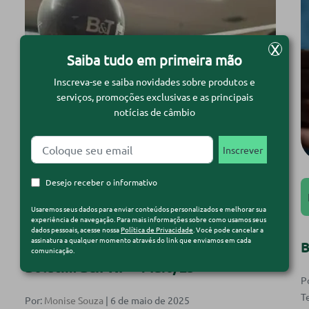
X
Saiba tudo em primeira mão
Inscreva-se e saiba novidades sobre produtos e
serviços, promoções exclusivas e as principais
notícias de câmbio
Desejo receber o informativo
Usaremos seus dados para enviar conteúdos personalizados e melhorar sua
Mercado
Mercado Financeiro
experiência de navegação. Para mais informações sobre como usamos seus
dados pessoais, acesse nossa
Política de Privacidade
. Você pode cancelar a
assinatura a qualquer momento através do link que enviamos em cada
B
comunicação.
Boletim B&T XP – Maio/25
P
Por:
Monise Souza
| 6 de maio de 2025