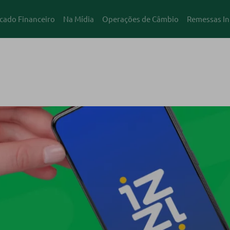
cado Financeiro
Na Mídia
Operações de Câmbio
Remessas In