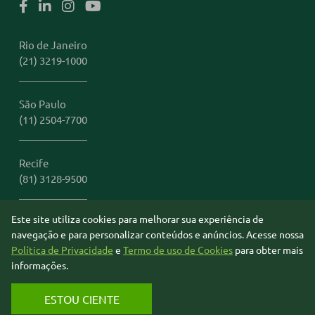
Rio de Janeiro
(21) 3219-1000
São Paulo
(11) 2504-7700
Recife
(81) 3128-9500
Este site utiliza cookies para melhorar sua experiência de
Miami
navegação e para personalizar conteúdos e anúncios. Acesse nossa
1 (305) 306-2401
Política de Privacidade
e
Termo de uso de Cookies
para obter mais
informações.
© 2026 B&T Câmbio. Todos os direitos reservados.
ESTOU CIENTE