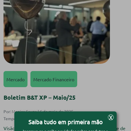
Mercado
Mercado Financeiro
Boletim B&T XP – Maio/25
Por:
Monise Souza
| 6 de maio de 2025
X
Saiba tudo em primeira mão
Visão do especialista Com Bruno Nascimento – Gerente de