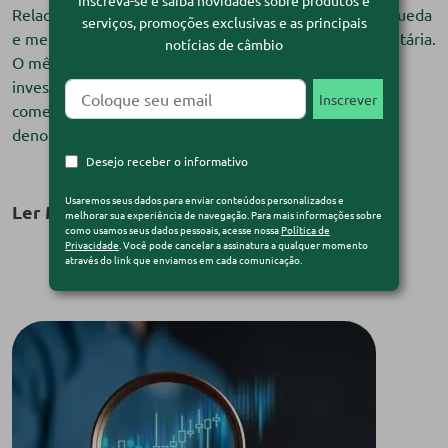
Inscreva-se e saiba novidades sobre produtos e
Relacionamento B&T XP Abril termina com dólar em queda
serviços, promoções exclusivas e as principais
e mercados atentos à guerra comercial e política monetária.
notícias de câmbio
O mês de abril começou com apreensão entre os
investidores, diante da implementação de tarifas
comerciais recíprocas pelos Estados Unidos — ação
denominada pelo presidente Donald Trump como […]
Desejo receber o informativo
Usaremos seus dados para enviar conteúdos personalizados e
Ler Matéria
melhorar sua experiência de navegação. Para mais informações sobre
como usamos seus dados pessoais, acesse nossa
Política de
Privacidade
. Você pode cancelar a assinatura a qualquer momento
através do link que enviamos em cada comunicação.