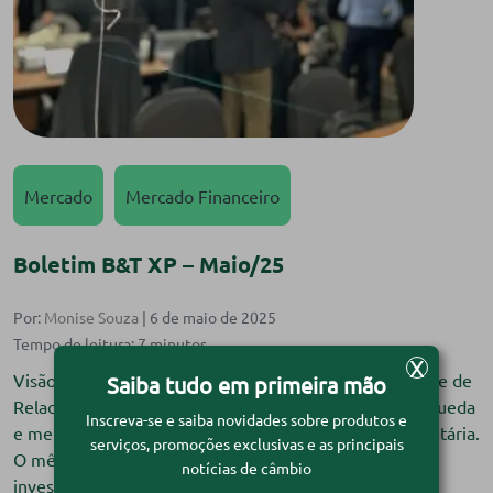
Mercado
Mercado Financeiro
Boletim B&T XP – Maio/25
Por:
Monise Souza
| 6 de maio de 2025
X
Visão do especialista Com Bruno Nascimento – Gerente de
Saiba tudo em primeira mão
Relacionamento B&T XP Abril termina com dólar em queda
Inscreva-se e saiba novidades sobre produtos e
e mercados atentos à guerra comercial e política monetária.
serviços, promoções exclusivas e as principais
O mês de abril começou com apreensão entre os
notícias de câmbio
investidores, diante da implementação de tarifas