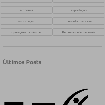
economia
exportação
importação
mercado financeiro
operações de câmbio
Remessas internacionais
Últimos Posts