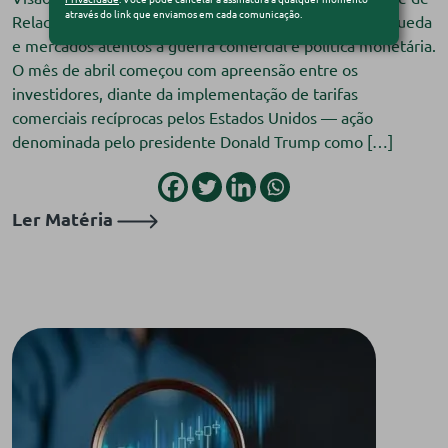
através do link que enviamos em cada comunicação.
Relacionamento B&T XP Abril termina com dólar em queda
e mercados atentos à guerra comercial e política monetária.
O mês de abril começou com apreensão entre os
investidores, diante da implementação de tarifas
comerciais recíprocas pelos Estados Unidos — ação
denominada pelo presidente Donald Trump como […]
Ler Matéria