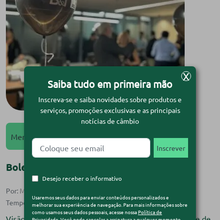
X
Saiba tudo em primeira mão
Inscreva-se e saiba novidades sobre produtos e
serviços, promoções exclusivas e as principais
notícias de câmbio
Mercado
Mercado Financeiro
Boletim B&T XP – Maio/25
Desejo receber o informativo
Por:
Monise Souza
| 6 de maio de 2025
Usaremos seus dados para enviar conteúdos personalizados e
melhorar sua experiência de navegação. Para mais informações sobre
como usamos seus dados pessoais, acesse nossa
Política de
Visão do especialista Com Bruno Nascimento – Gerente de
Privacidade
. Você pode cancelar a assinatura a qualquer momento