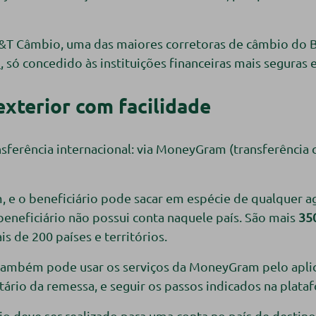
B&T Câmbio, uma das maiores corretoras de câmbio do B
)
, só concedido às instituições financeiras mais seguras
exterior com facilidade
transferência internacional: via MoneyGram (transferênc
, e o beneficiário pode sacar em espécie de qualquer 
neficiário não possui conta naquele país. São mais
350
s de 200 países e territórios.
 também pode usar os serviços da MoneyGram pelo aplica
ário da remessa, e seguir os passos indicados na plata
vio deve ser realizado para uma conta no país de destin