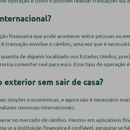
de operação e como é possível realizar transações via a
internacional?
ção financeira que pode acontecer entre pessoas ou em
. A transação envolve o câmbio, uma vez que é necessár
uantia de alguém localizado nos Estados Unidos, precis
recisa converter real para euro. Esse tipo de operação
 exterior sem sair de casa?
s simples e econômicas, e agora não é necessário mais p
ealizam remessas internacionais.
operar no mercado de câmbio. Mesmo em aplicativos fina
a se a instituição financeira é confiável, pesquise se h