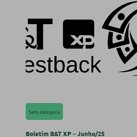
Sem categoria
Boletim B&T XP – Junho/25