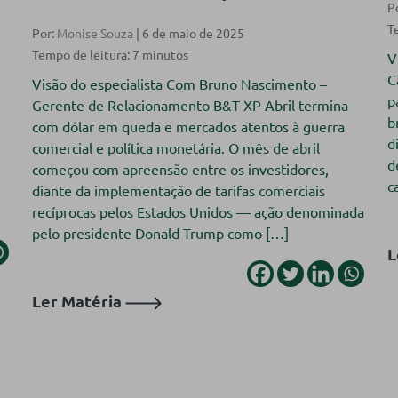
P
Por:
Monise Souza
| 6 de maio de 2025
V
C
Visão do especialista Com Bruno Nascimento –
p
Gerente de Relacionamento B&T XP Abril termina
b
com dólar em queda e mercados atentos à guerra
d
comercial e política monetária. O mês de abril
d
começou com apreensão entre os investidores,
c
diante da implementação de tarifas comerciais
recíprocas pelos Estados Unidos — ação denominada
pelo presidente Donald Trump como […]
L
Ler Matéria