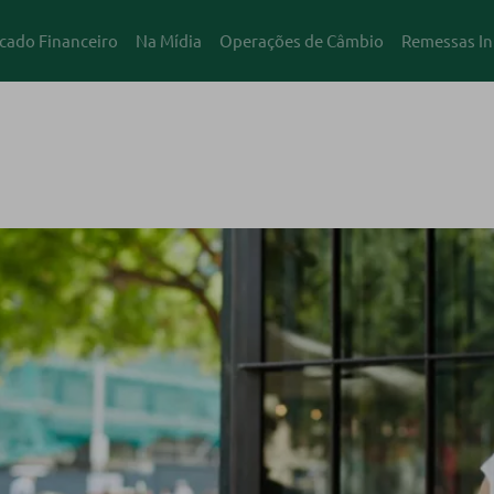
cado Financeiro
Na Mídia
Operações de Câmbio
Remessas In