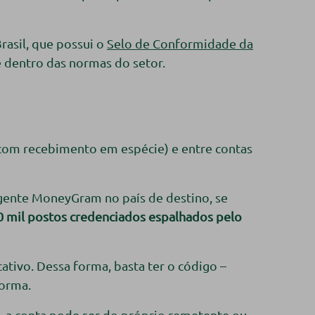
rasil, que possui o
Selo de Conformidade da
 e dentro das normas do setor.
ia com recebimento em espécie) e entre contas
agente MoneyGram no país de destino, se
 mil postos credenciados espalhados pelo
tivo. Dessa forma, basta ter o código –
forma.
o, a conta pode ser do próprio remetente ou